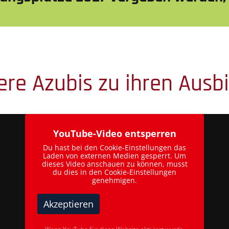
re Azubis zu ihren Ausb
YouTube-Video entsperren
Du hast bei den Cookie-Einstellungen das
Laden von externen Medien gesperrt. Um
dieses Video anschauen zu können, musst
du dies in den Cookie-Einstellungen
genehmigen.
Akzeptieren