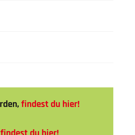
erden,
findest du hier!
,
findest du hier!