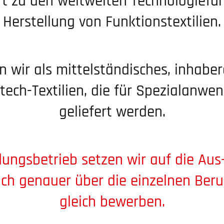
t zu den weltweiten Techno­lo­gie­fü
Herstellung von Funktionstextilien.
 wir als mittel­stän­di­sches, inhab
ech-Textilien, die für Spezi­al­an­w
geliefert werden.
ungs­­­be­­trieb setzen wir auf die A
ich genauer über die einzelnen Beru
gleich bewerben.