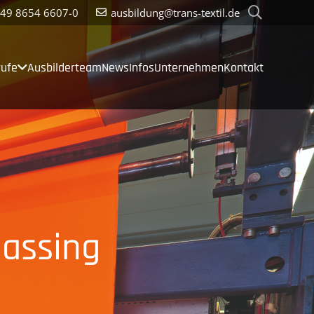
49 8654 6607-0
ausbildung@trans-textil.de
rufe
Ausbil­derteam
News
Infos
Unter­nehmen
Kontakt
lassing