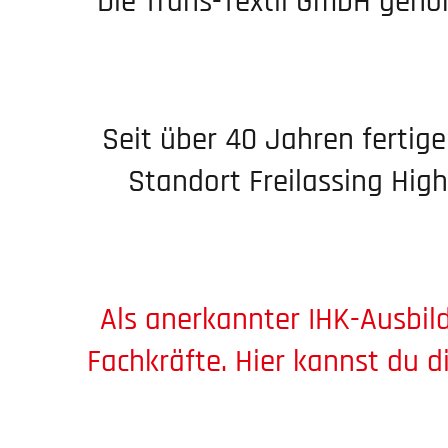
Die Trans-Textil GmbH gehör
Seit über 40 Jahren fertigen
Standort Freilassing Hight
Als anerkannter IHK-Ausbil­­d
Fachkräfte.
Hier kannst du d