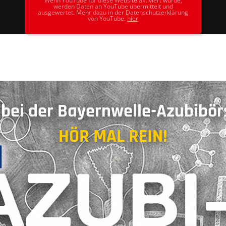
Wenn YouTube für diese Website aktiviert wurde,
werden Daten an YouTube übermittelt und
ausgewertet. Mehr dazu in der Datenschutzerklärung
von YouTube:
hier
bei der Bayern­­­welle-Azubi­­bö
HÖR MAL REIN!