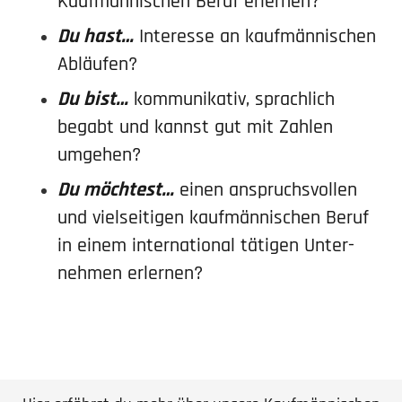
Kaufmän­ni­schen Beruf erlernen?
Du hast…
Interesse an kaufmän­ni­schen
Abläufen?
Du bist…
kommu­ni­kativ, sprachlich
begabt und kannst gut mit Zahlen
umgehen?
Du möchtest…
einen anspruchs­vollen
und vielsei­tigen kaufmän­ni­schen Beruf
in einem inter­na­tional tätigen Unter­
nehmen erlernen?