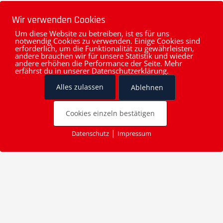
Wir verwenden Cookies
Um diese Website zu betreiben, ist es für uns
notwendig Cookies zu verwenden. Einige Cookies sind
erforderlich, um die Funktionalität zu gewährleisten,
andere brauchen wir für unsere Statistik und wieder
andere erhöhen die Performance der Seite. Mehr
erfährst du in unserer Datenschutzerklärung.
Alles zulassen
Ablehnen
Cookies einzeln bestätigen
|
Datenschutz
Impressum
Cookies
Du hast Interesse?