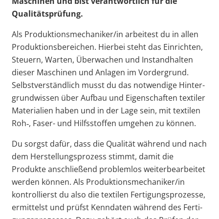
Maschinen und bist verant­wortlich für die
Qualitätsprüfung.
Als Produktionsmechaniker/in arbeitest du in allen
Produk­ti­ons­be­reichen. Hierbei steht das Einrichten,
Steuern, Warten, Überwachen und Instand­halten
dieser Maschinen und Anlagen im Vorder­grund.
Selbst­ver­ständlich musst du das notwendige Hinter­
grund­wissen über Aufbau und Eigen­schaften textiler
Materialien haben und in der Lage sein, mit textilen
Roh‑, Faser- und Hilfs­stoffen umgehen zu können.
Du sorgst dafür, dass die Qualität während und nach
dem Herstel­lungs­prozess stimmt, damit die
Produkte anschließend problemlos weiter­be­ar­beitet
werden können. Als Produktionsmechaniker/in
kontrol­lierst du also die textilen Ferti­gungs­pro­zesse,
ermit­telst und prüfst Kenndaten während des Ferti­