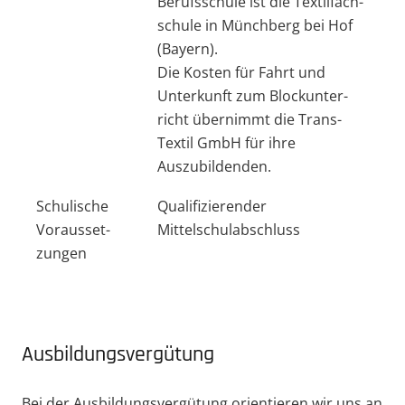
Berufs­schule ist die Textil­fach­
schule in Münchberg bei Hof
(Bayern).
Die Kosten für Fahrt und
Unter­kunft zum Block­un­ter­
richt übernimmt die Trans-
Textil GmbH für ihre
Auszubildenden.
Schulische
Quali­fi­zie­render
Voraus­set­
Mittelschulabschluss
zungen
Ausbil­dungs­ver­gütung
Bei der Ausbil­dungs­ver­gütung orien­tieren wir uns an