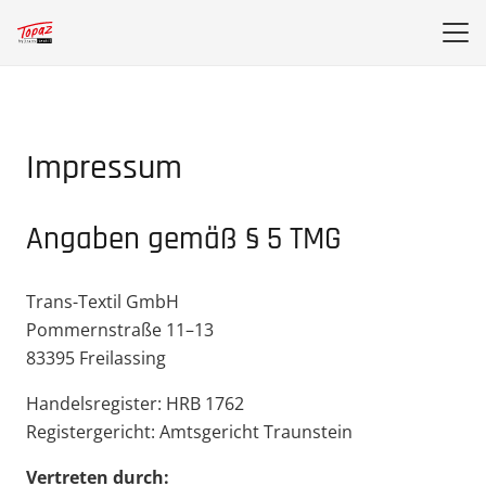
Impressum
Angaben gemäß § 5 TMG
Trans-Textil GmbH
Pommern­straße 11–13
83395 Freilassing
Handels­re­gister: HRB 1762
Regis­ter­ge­richt: Amtsge­richt Traunstein
Vertreten durch: