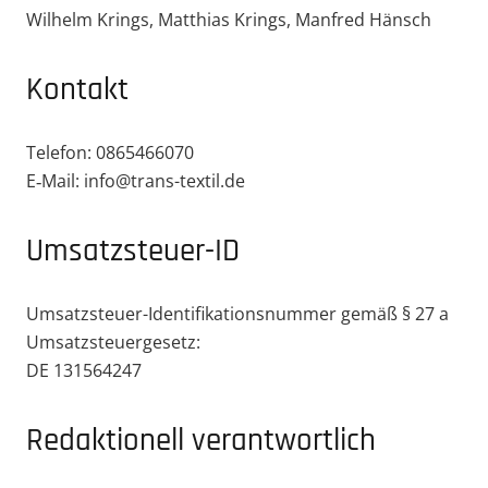
Wilhelm Krings, Matthias Krings, Manfred Hänsch
Kontakt
Telefon: 0865466070
E‑Mail: info@trans-textil.de
Umsat­z­­steuer-ID
Umsat­z­­steuer-Identi­­fi­­ka­­ti­ons­­nummer gemäß § 27 a
Umsatzsteuergesetz:
DE 131564247
Redak­tionell verantwortlich