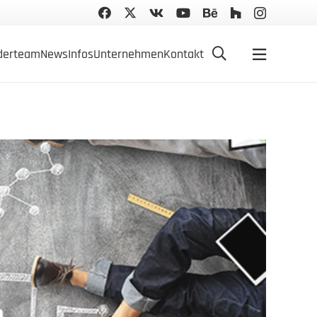
­derteam
News
Infos
Unter­nehmen
Kontakt