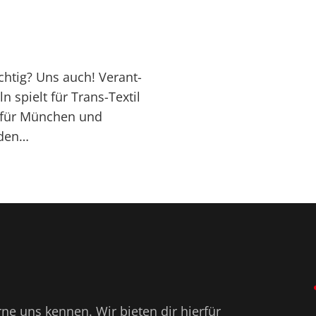
ichtig? Uns auch! Verant­
n spielt für Trans-Textil
K für München und
nden…
e uns kennen. Wir bieten dir hierfür