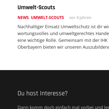
Umwelt-Scouts
NEWS
,
UMWELT-SCOUTS
vor 4 Jahren
Nachhal­tiger Einsatz Umwelt­schutz ist dir w
wor­tungs­volles und umwelt­ge­rechtes Handel
eine wichtige Rolle. Gemeinsam mit der IH
Oberbayern bieten wir unseren Auszu­bil­de
Du hast Interesse?
Dann komm doch einfach mal vorbei und lern