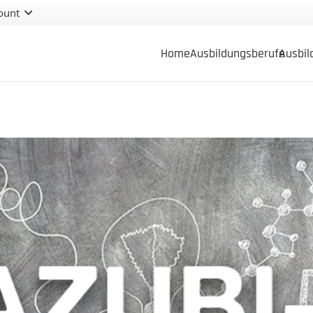
ount
Home
Ausbil­dungs­berufe
Ausbil