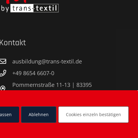
Kontakt
ausbildung@trans-textil.de
+49 8654 6607-0
Pommernstraße 11-13 | 83395
Freilassing
www.trans-textil.de
lassen
Ablehnen
Cookies einzeln bestätigen
transtextilgmbh
TransTextil