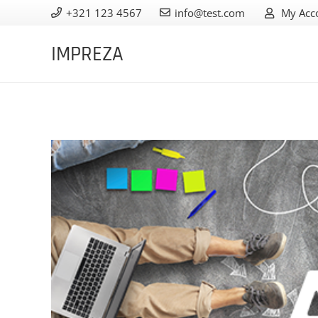
+321 123 4567
info@test.com
My Acc
IMPREZA