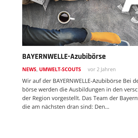
BAYERN­WELLE-Azubi­börse
NEWS
,
UMWELT-SCOUTS
vor 2 Jahren
Wir auf der BAYERNWELLE-Azubibörse Bei d
börse werden die Ausbil­dungen in den vers
der Region vorgestellt. Das Team der Bayern­
die am nächsten dran sind: Den…