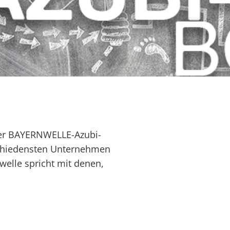
er BAYERN­WELLE-Azubi­
chie­densten Unter­nehmen
welle spricht mit denen,