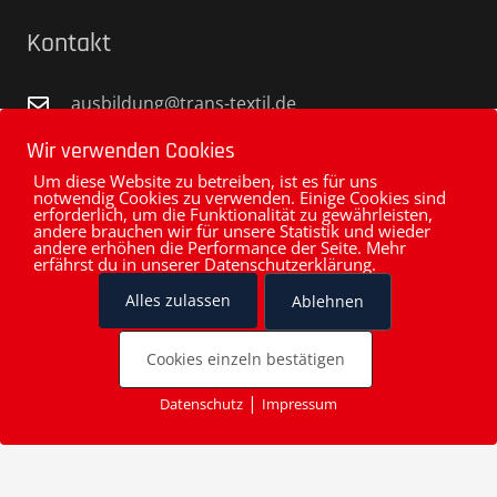
Kontakt
ausbildung@trans-textil.de
+49 8654 6607-0
Wir verwenden Cookies
Um diese Website zu betreiben, ist es für uns
Pommernstraße 11-13 | 83395 Freilassing
notwendig Cookies zu verwenden. Einige Cookies sind
erforderlich, um die Funktionalität zu gewährleisten,
www.trans-textil.de
andere brauchen wir für unsere Statistik und wieder
andere erhöhen die Performance der Seite. Mehr
transtextilgmbh
erfährst du in unserer Datenschutzerklärung.
Alles zulassen
Ablehnen
TransTextil
Cookies einzeln bestätigen
|
Datenschutz
Impressum
Cookies
© 2022 Trans-Textil GmbH