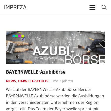
IMPREZA
BAYERN­WELLE-Azubi­börse
NEWS
,
UMWELT-SCOUTS
vor 2 Jahren
Wir auf der BAYERNWELLE-Azubibörse Bei der
BAYERN­WELLE-Azubi­börse werden die Ausbil­dungen
in den verschie­densten Unter­nehmen der Region
vorgestellt. Das Team der Bayern­welle spricht mit