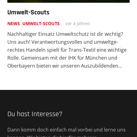
Umwelt-Scouts
NEWS
,
UMWELT-SCOUTS
vor 4 Jahren
Nachhal­tiger Einsatz Umwelt­schutz ist dir wichtig?
Uns auch! Verant­wor­tungs­volles und umwelt­ge­
rechtes Handeln spielt für Trans-Textil eine wichtige
Rolle. Gemeinsam mit der IHK für München und
Oberbayern bieten wir unseren Auszu­bil­denden…
Du hast Interesse?
Dann komm doch einfach mal vorbei und lerne uns